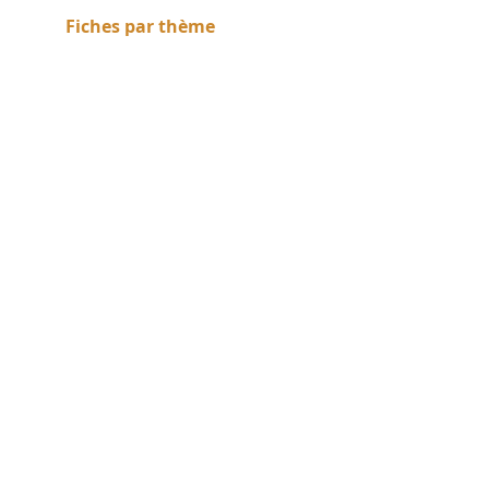
Fiches par thème
Religions
,
Prospérité
économique
,
Techniques
de construction
,
Art de la
décoration
,
La société
romaine
​​​​​​,
Vie quotidienne
et loisirs
,
Vie quotidienne
et loisirs Documents
Disponible gratuitement